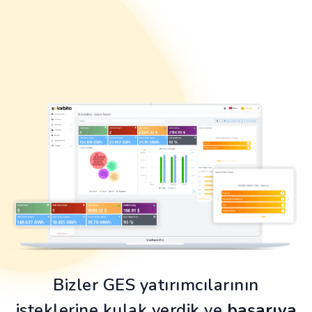
Bizler GES yatırımcılarının
isteklerine kulak verdik ve
başarıya